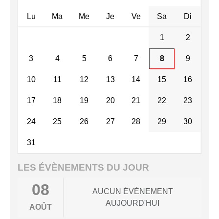
Lu
Ma
Me
Je
Ve
Sa
Di
1
2
NOUVEAU PODIUM
3
4
5
6
7
8
9
NATIONAL POUR LE
CJN !
10
11
12
13
14
15
16
17
18
19
20
21
22
23
24
25
26
27
28
29
30
EMMIE BIZON 3ÈME À
31
LA COUPE DE FRANCE
LES ÉVÈNEMENTS DU JOUR
08
AUCUN ÉVÈNEMENT
AUJOURD'HUI
AOÛT