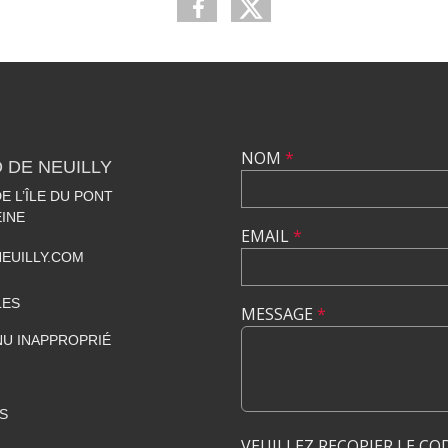
NOM
*
 DE NEUILLY
 L’ÎLE DU PONT
EINE
EMAIL
*
EUILLY.COM
LES
MESSAGE
*
U INAPPROPRIÉ
S
VEUILLEZ RECOPIER LE CO