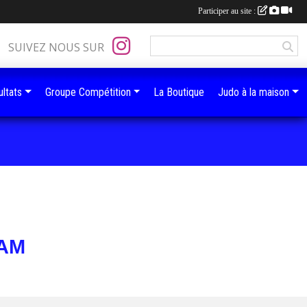
Participer au site :
SUIVEZ NOUS SUR
ltats
Groupe Compétition
La Boutique
Judo à la maison
JAM