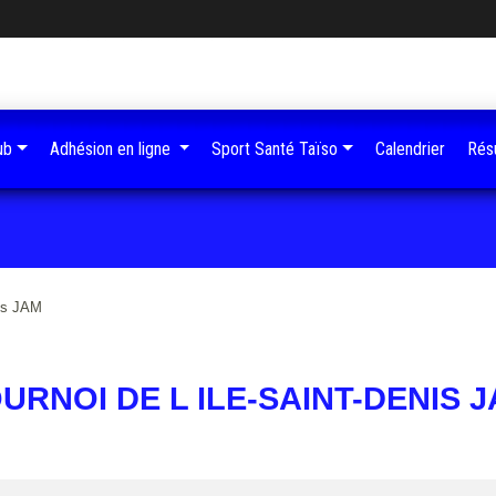
ub
Adhésion en ligne
Sport Santé Taïso
Calendrier
Résu
nis JAM
URNOI DE L ILE-SAINT-DENIS 