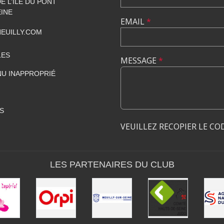
 L’ÎLE DU PONT
EINE
EMAIL
*
EUILLY.COM
LES
MESSAGE
*
U INAPPROPRIÉ
S
VEUILLEZ RECOPIER LE CO
LES PARTENAIRES DU CLUB