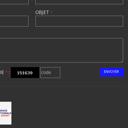
OBJET
*
DE
*
:
ENVOYER