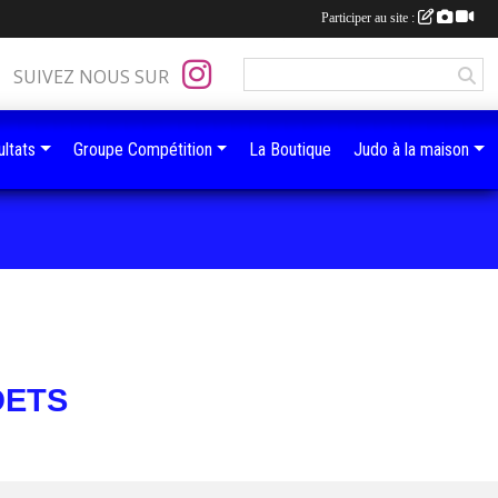
Participer au site :
SUIVEZ NOUS SUR
ltats
Groupe Compétition
La Boutique
Judo à la maison
DETS