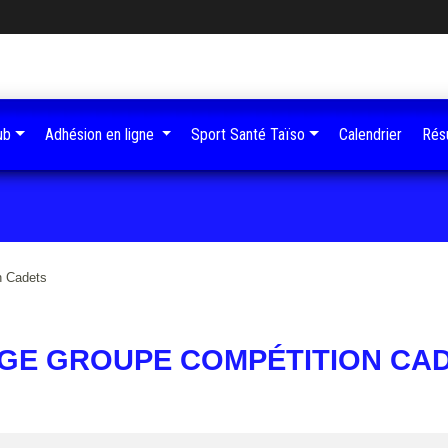
ub
Adhésion en ligne
Sport Santé Taïso
Calendrier
Résu
n Cadets
GE GROUPE COMPÉTITION CA