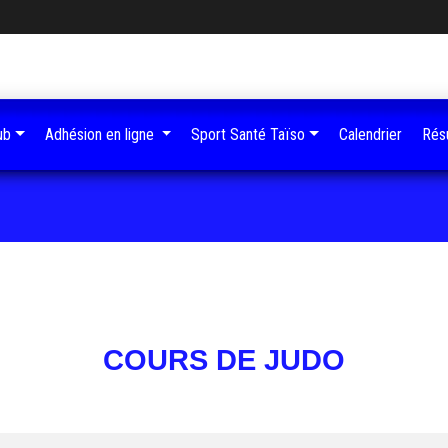
ub
Adhésion en ligne
Sport Santé Taïso
Calendrier
Résu
COURS DE JUDO