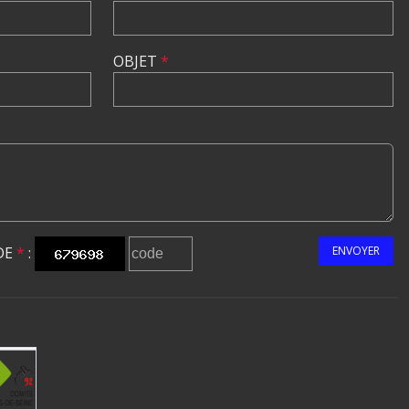
OBJET
*
DE
*
:
ENVOYER