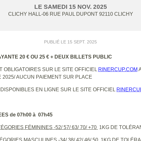
LE
SAMEDI
15
NOV.
2025
CLICHY HALL-06 RUE PAUL DUPONT
92110
CLICHY
PUBLIÉ LE
15 SEPT. 2025
AYANTE 20 € OU 25 € + DEUX BILLETS PUBLIC
 OBLIGATOIRES SUR LE SITE OFFICIEL
RINERCUP.COM
A
 2025/ AUCUN PAIEMENT SUR PLACE
 DISPONIBLES EN LIGNE SUR LE SITE OFFICIEL
RINERCU
ES de 07h00 à 07h45
ÉGORIES FÉMININES -52/ 57/ 63/ 70/ +70
1KG DE TOLÉRA
GORIES MASCULINES -34/ 38/ 42/ 46/ 50
1KG DE TOLÉR