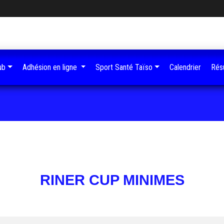
ub
Adhésion en ligne
Sport Santé Taïso
Calendrier
Résu
RINER CUP MINIMES