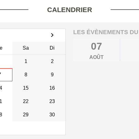
CALENDRIER
LES ÉVÈNEMENTS DU
07
e
Sa
Di
AOÛT
1
2
7
8
9
4
15
16
1
22
23
8
29
30