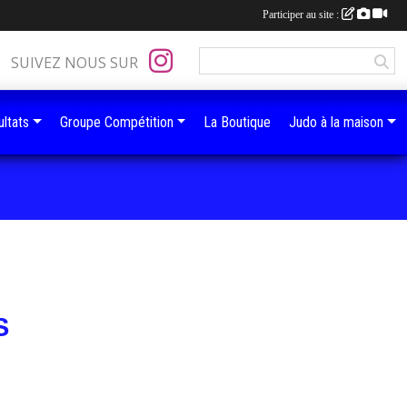
Participer au site :
SUIVEZ NOUS SUR
ltats
Groupe Compétition
La Boutique
Judo à la maison
S