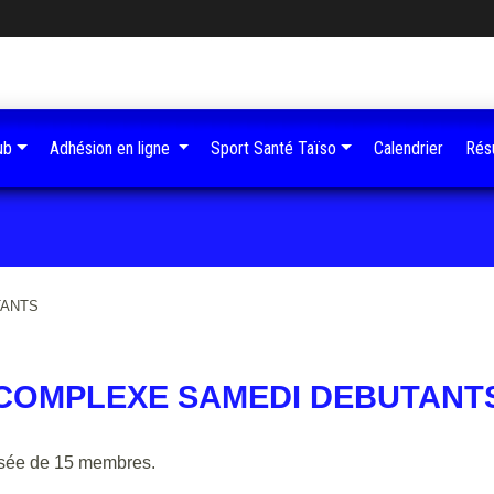
ub
Adhésion en ligne
Sport Santé Taïso
Calendrier
Résu
TANTS
COMPLEXE SAMEDI DEBUTANT
sée de 15 membres.