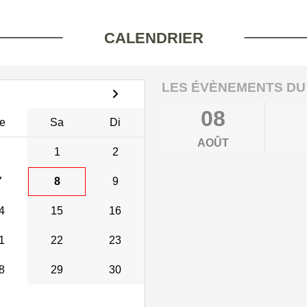
CALENDRIER
LES ÉVÈNEMENTS DU
08
e
Sa
Di
AOÛT
1
2
7
8
9
4
15
16
1
22
23
8
29
30