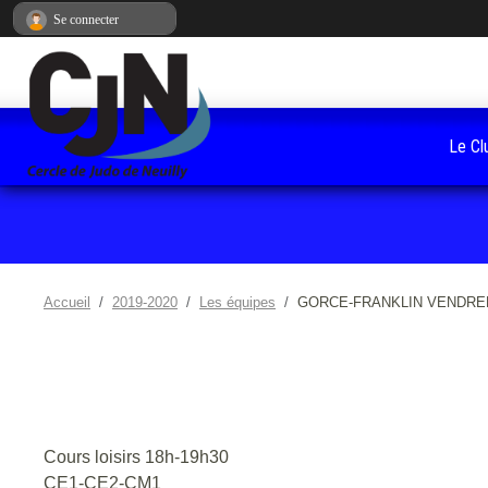
Panneau de gestion des cookies
Se connecter
Le Cl
Accueil
2019-2020
Les équipes
GORCE-FRANKLIN VENDRE
Cours loisirs 18h-19h30
CE1-CE2-CM1