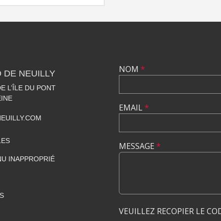
NOM
*
 DE NEUILLY
 L’ÎLE DU PONT
EINE
EMAIL
*
EUILLY.COM
LES
MESSAGE
*
U INAPPROPRIÉ
S
VEUILLEZ RECOPIER LE CO