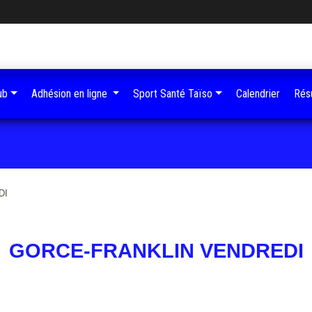
ub
Adhésion en ligne
Sport Santé Taïso
Calendrier
Résu
DI
GORCE-FRANKLIN VENDREDI