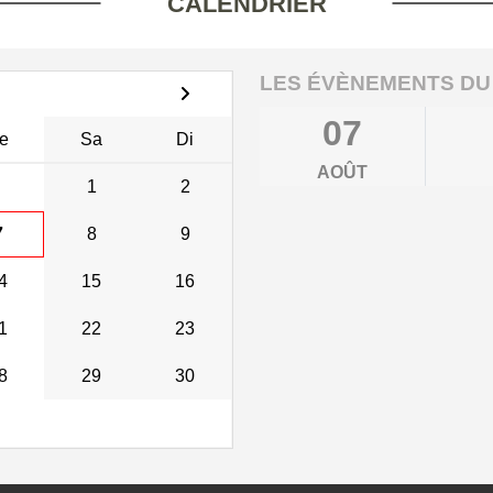
CALENDRIER
LES ÉVÈNEMENTS DU
07
e
Sa
Di
AOÛT
1
2
7
8
9
4
15
16
1
22
23
8
29
30