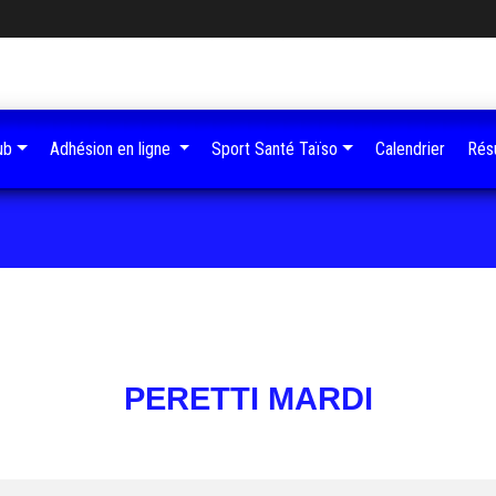
ub
Adhésion en ligne
Sport Santé Taïso
Calendrier
Résu
PERETTI MARDI