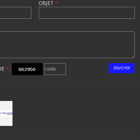
OBJET
*
DE
*
:
ENVOYER