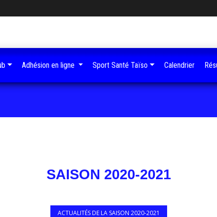
ub
Adhésion en ligne
Sport Santé Taïso
Calendrier
Résu
SAISON 2020-2021
ACTUALITÉS DE LA SAISON 2020-2021