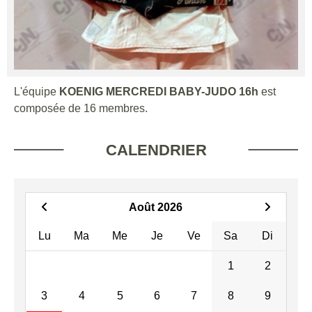
L'équipe
KOENIG MERCREDI BABY-JUDO 16h
est
composée de 16 membres.
CALENDRIER
Août 2026
Lu
Ma
Me
Je
Ve
Sa
Di
1
2
3
4
5
6
7
8
9