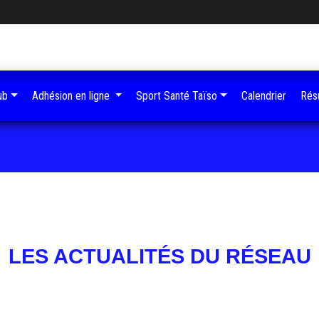
ub
Adhésion en ligne
Sport Santé Taïso
Calendrier
Résu
LES ACTUALITÉS DU RÉSEAU