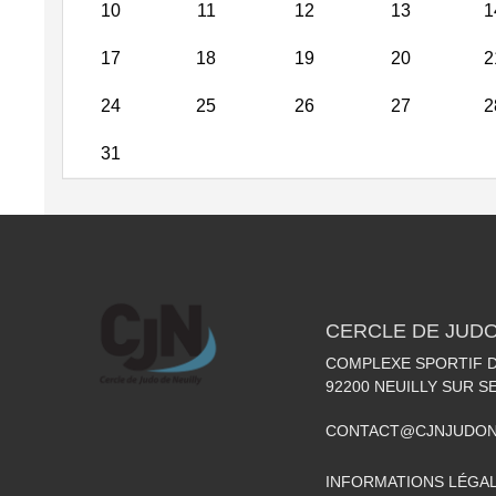
10
11
12
13
1
17
18
19
20
2
24
25
26
27
2
31
CERCLE DE JUDO
COMPLEXE SPORTIF DE
92200
NEUILLY SUR S
CONTACT@CJNJUDON
INFORMATIONS LÉGA