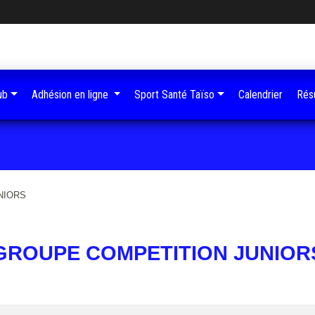
ub
Adhésion en ligne
Sport Santé Taïso
Calendrier
Résu
NIORS
GROUPE COMPETITION JUNIOR