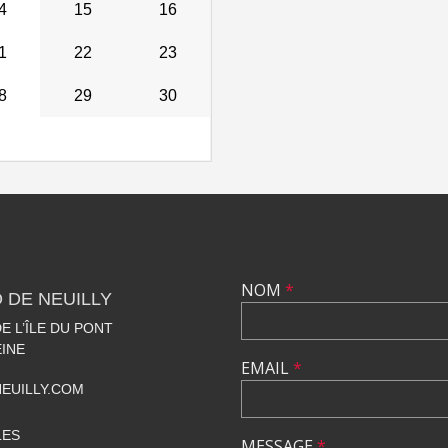
4
15
16
1
22
23
8
29
30
NOM
*
 DE NEUILLY
 L’ÎLE DU PONT
EINE
EMAIL
*
EUILLY.COM
LES
MESSAGE
*