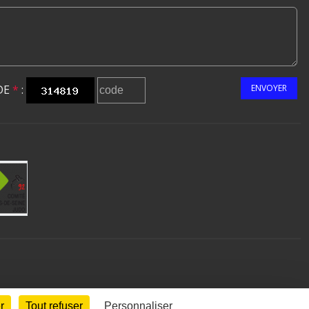
DE
*
:
ENVOYER
r
Tout refuser
Personnaliser