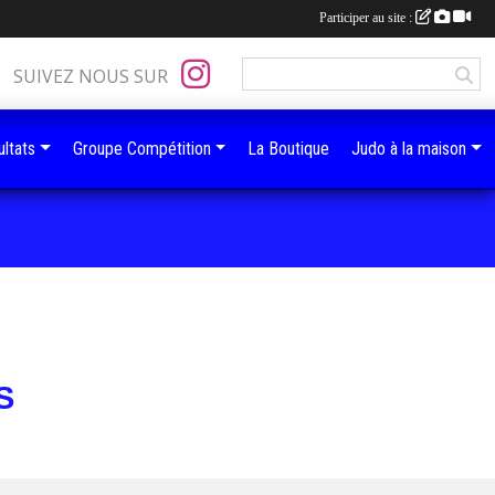
Participer au site :
SUIVEZ NOUS SUR
ltats
Groupe Compétition
La Boutique
Judo à la maison
S