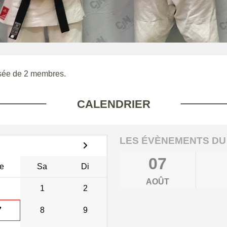
ée de 2 membres.
CALENDRIER
LES ÉVÈNEMENTS DU
07
e
Sa
Di
AOÛT
1
2
7
8
9