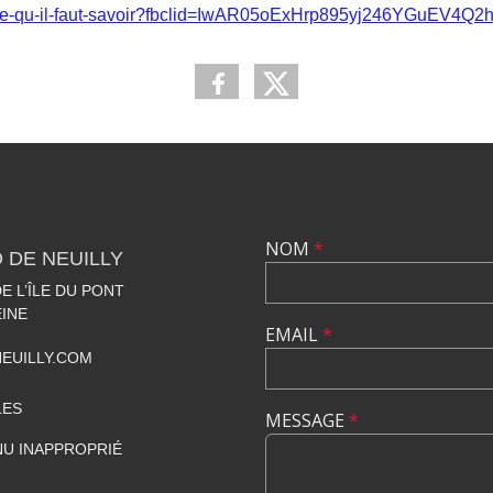
rus-ce-qu-il-faut-savoir?fbclid=IwAR05oExHrp895yj246YGu
NOM
*
 DE NEUILLY
 L’ÎLE DU PONT
EINE
EMAIL
*
EUILLY.COM
LES
MESSAGE
*
U INAPPROPRIÉ