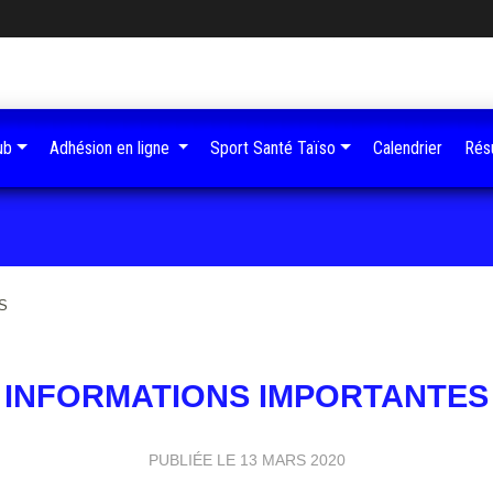
ub
Adhésion en ligne
Sport Santé Taïso
Calendrier
Résu
S
INFORMATIONS IMPORTANTES
PUBLIÉE LE
13 MARS 2020