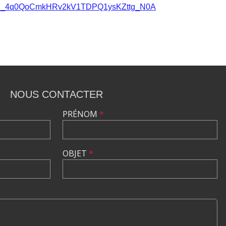
EV4Q2h_4q0QoCmkHRv2kV1TDPQ1ysKZttg_N0A
NOUS CONTACTER
PRÉNOM
*
OBJET
*