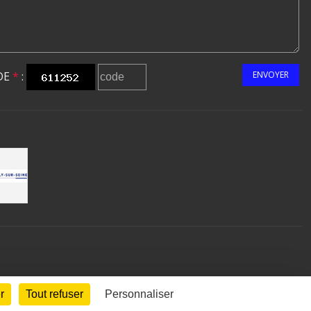
DE
*
:
ENVOYER
r
Tout refuser
Personnaliser