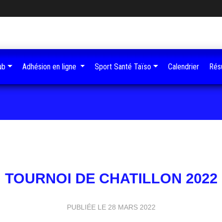
ub
Adhésion en ligne
Sport Santé Taïso
Calendrier
Résu
TOURNOI DE CHATILLON 2022
PUBLIÉE LE
28 MARS 2022