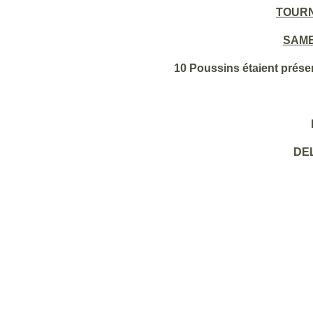
TOURN
SAME
10 Poussins étaient présen
DE