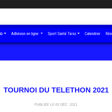
ub
Adhésion en ligne
Sport Santé Taïso
Calendrier
Résu
TOURNOI DU TELETHON 2021
PUBLIÉE LE
05 DÉC. 2021